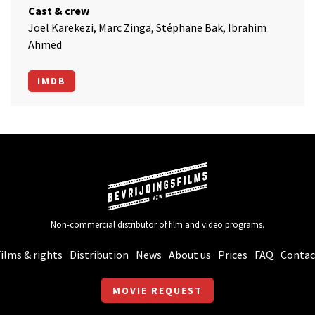
Cast & crew
Joel Karekezi, Marc Zinga, Stéphane Bak, Ibrahim
Ahmed
IMDB
Non-commercial distributor of film and video programs.
ilms & rights
Distribution
News
About us
Prices
FAQ
Contac
MOVIE REQUEST