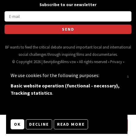
Subscribe to our newsletter
BF wants to feed the critical debate around important local and international
social challenges through inspiring films and documentaries.
© Copyright 2026 | Bevrijdingsfilms vzw • All rights reserved •
Privacy
•
Webdesign
&
website ontwikkeling
door
Zenjoy in Leuven
• Powered by
We use cookies for the following purposes:
Nimbu
.
Source for movie data and images:
•
General terms
and conditions
Basic website operation (functional - necessary),
Tracking statistics
.
OK
DECLINE
READ MORE