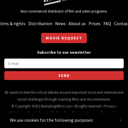
Non-commercial distributor of film and video programs.
ilms & rights
Distribution
News
About us
Prices
FAQ
Contac
MOVIE REQUEST
Subscribe to our newsletter
BF wants to feed the critical debate around important local and international
social challenges through inspiring films and documentaries.
© Copyright 2026 | Bevrijdingsfilms vzw • All rights reserved •
Privacy
•
Webdesign
&
website ontwikkeling
door
Zenjoy in Leuven
• Powered by
We use cookies for the following purposes:
Nimbu
.
Source for movie data and images:
•
General terms
and conditions