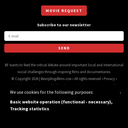
MOVIE REQUEST
Subscribe to our newsletter
BF wants to feed the critical debate around important local and international
social challenges through inspiring films and documentaries.
© Copyright 2026 | Bevrijdingsfilms vzw • All rights reserved •
Privacy
•
Webdesign
&
website ontwikkeling
door
Zenjoy in Leuven
• Powered by
We use cookies for the following purposes:
Nimbu
.
Source for movie data and images:
•
General terms
and conditions
Basic website operation (functional - necessary),
Tracking statistics
.