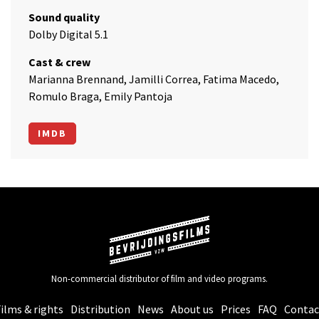
Sound quality
Dolby Digital 5.1
Cast & crew
Marianna Brennand, Jamilli Correa, Fatima Macedo,
Romulo Braga, Emily Pantoja
IMDB
Non-commercial distributor of film and video programs.
ilms & rights
Distribution
News
About us
Prices
FAQ
Contac